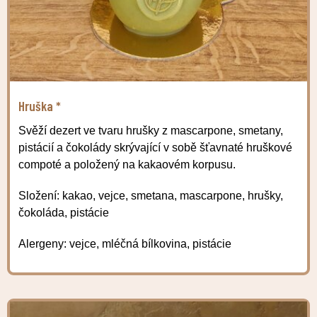
Hruška *
Svěží dezert ve tvaru hrušky z mascarpone, smetany,
pistácií a čokolády skrývající v sobě šťavnaté hruškové
compoté a položený na kakaovém korpusu.
Složení: kakao, vejce, smetana, mascarpone, hrušky,
čokoláda, pistácie
Alergeny: vejce, mléčná bílkovina, pistácie