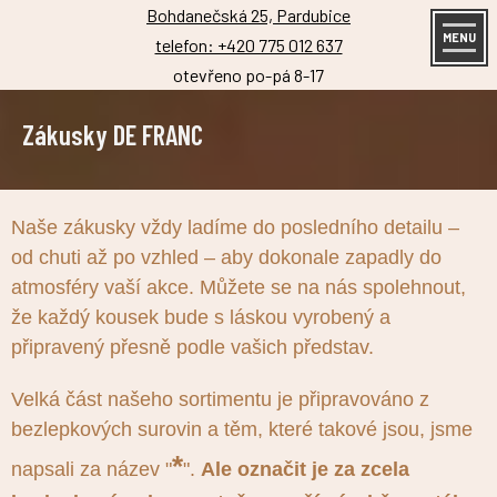
Bohdanečská 25, Pardubice
MENU
telefon: +420 775 012 637
otevřeno po-pá 8-17
Zákusky DE FRANC
Naše zákusky vždy ladíme do posledního detailu –
od chuti až po vzhled – aby dokonale zapadly do
atmosféry vaší akce. Můžete se na nás spolehnout,
že každý kousek bude s láskou vyrobený a
připravený přesně podle vašich představ.
Velká část našeho sortimentu je připravováno z
bezlepkových surovin a těm, které takové jsou, jsme
*
napsali za název "
".
Ale označit je za zcela