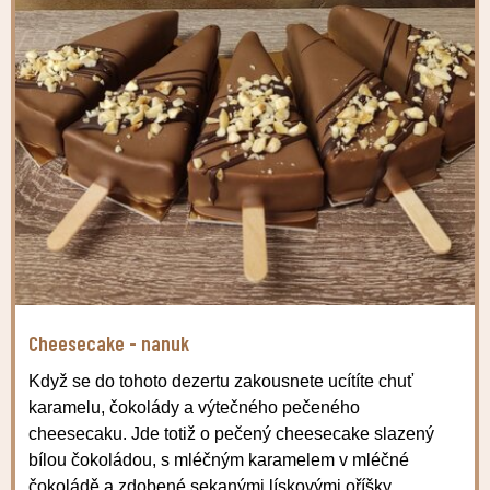
Cheesecake - nanuk
Když se do tohoto dezertu zakousnete ucítíte chuť
karamelu, čokolády a výtečného pečeného
cheesecaku. Jde totiž o pečený cheesecake slazený
bílou čokoládou, s mléčným karamelem v mléčné
čokoládě a zdobené sekanými lískovými oříšky.