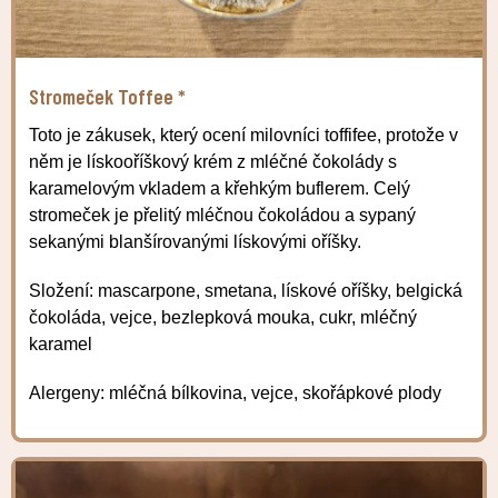
Stromeček Toffee *
Toto je zákusek, který ocení milovníci toffifee, protože v
něm je lískooříškový krém z mléčné čokolády s
karamelovým vkladem a křehkým buflerem. Celý
stromeček je přelitý mléčnou čokoládou a sypaný
sekanými blanšírovanými lískovými oříšky.
Složení: mascarpone, smetana, lískové oříšky, belgická
čokoláda, vejce, bezlepková mouka, cukr, mléčný
karamel
Alergeny: mléčná bílkovina, vejce, skořápkové plody