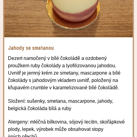
Jahody se smetanou
Dezert namočený v bílé čokoládě a ozdobený
proužkem ruby čokolády a lyofilizovanou jahodou.
Uvnitř je jemný krém ze smetany, mascarpone a bílé
čokolády s jahodovým vkladem uvnitř, položený na
křupavém crumble v karamelizované bílé čokoládě.
Složení: sušenky, smetana, mascarpone, jahody,
belgická čokoláda bílá a ruby
Alergeny: mléčná bílkovina, sójový lecitin, skořápkové
plody, lepek, výrobek může obsahovat stopy
jiných ořechů