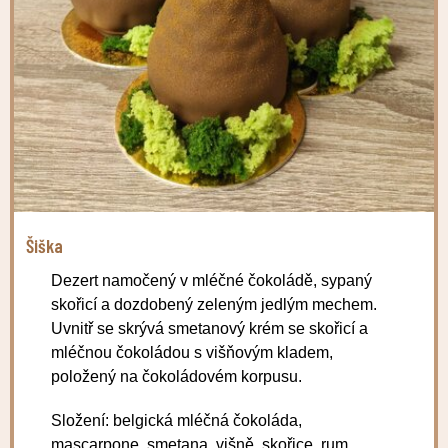
Šiška
Dezert namočený v mléčné čokoládě, sypaný
skořicí a dozdobený zeleným jedlým mechem.
Uvnitř se skrývá smetanový krém se skořicí a
mléčnou čokoládou s višňovým kladem,
položený na čokoládovém korpusu.
Složení: belgická mléčná čokoláda,
mascarpone, smetana, višně, skořice, rum,